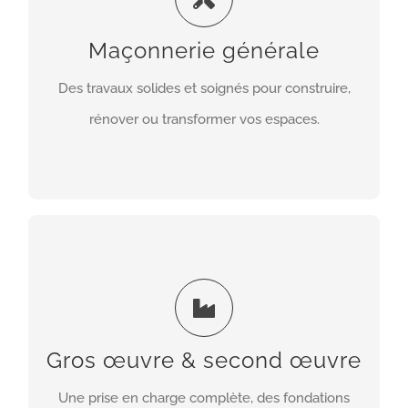
murs, cloisons, dalles, escaliers, structures
porteuses et aménagements. Notre priorité est
Maçonnerie générale
de garantir des ouvrages durables, précis et
Des travaux solides et soignés pour construire,
conformes aux normes.
rénover ou transformer vos espaces.
EN SAVOIR PLUS
Gros œuvre & second œuvre
Du gros œuvre (fondations, murs, charpente) au
second œuvre (plâtrerie, menuiseries,
revêtements), nous assurons toutes les étapes de
Gros œuvre & second œuvre
votre chantier pour livrer un projet clé en main,
Une prise en charge complète, des fondations