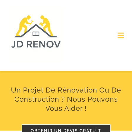
Skip
to
content
Togg
Navi
Accueil
À propos de nous
Un Projet De Rénovation Ou De
SERVICES
Construction ? Nous Pouvons
Vous Aider !
Obtenir un devis
OBTENIR UN DEVIS GRATUIT