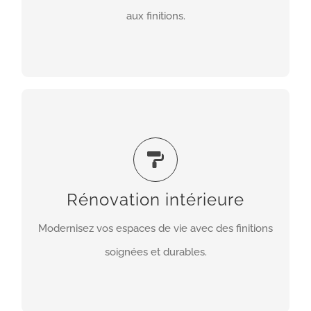
conforme et esthétique.
aux finitions.
EN SAVOIR PLUS
Rénovation intérieure
Nous intervenons sur toutes vos pièces :
redistribution des espaces, cloisons, sols, murs,
plafonds et finitions décoratives. Notre objectif
Rénovation intérieure
est de créer des intérieurs confortables,
Modernisez vos espaces de vie avec des finitions
esthétiques et adaptés à vos besoins.
soignées et durables.
EN SAVOIR PLUS