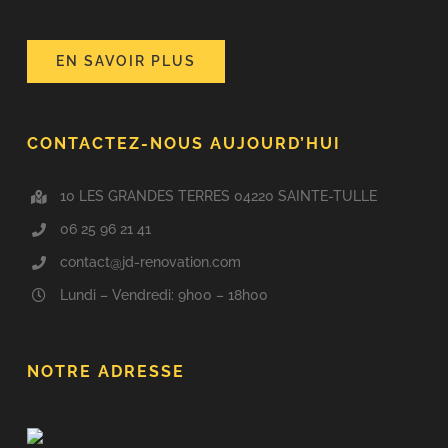
collectivités avec exigence, transparence et un savoir-
faire reconnu.
EN SAVOIR PLUS
CONTACTEZ-NOUS AUJOURD’HUI
10 LES GRANDES TERRES 04220 SAINTE-TULLE
06 25 96 21 41
contact@jd-renovation.com
Lundi – Vendredi: 9h00 – 18h00
NOTRE ADRESSE