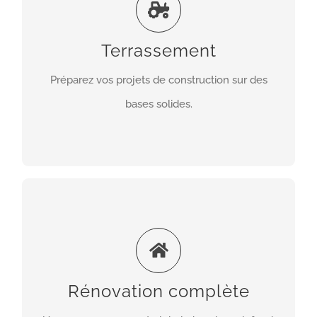
nivellement de terrain, fondations, tranchées pour
réseaux, évacuation des terres. Chaque chantier
Terrassement
est préparé avec rigueur pour garantir stabilité et
Préparez vos projets de construction sur des
sécurité.
bases solides.
EN SAVOIR PLUS
Rénovation complète
Nous coordonnons tous les corps de métier pour
offrir une rénovation clé en main. De la démolition
aux finitions, en passant par la maçonnerie et
Rénovation complète
l’aménagement intérieur, nous livrons un projet