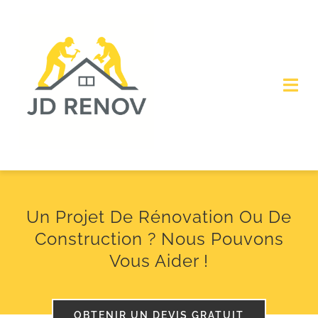
Skip
to
content
Togg
Navi
Accueil
À propos de nous
Un Projet De Rénovation Ou De
SERVICES
Construction ? Nous Pouvons
Vous Aider !
Obtenir un devis
OBTENIR UN DEVIS GRATUIT