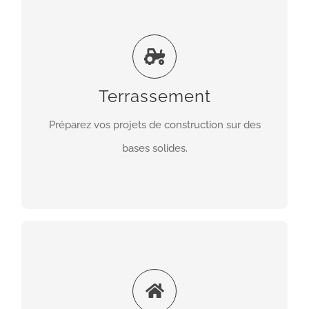
Terrassement
Nous assurons tous travaux de terrassement :
nivellement de terrain, fondations, tranchées pour
réseaux, évacuation des terres. Chaque chantier
Terrassement
est préparé avec rigueur pour garantir stabilité et
Préparez vos projets de construction sur des
sécurité.
bases solides.
EN SAVOIR PLUS
Rénovation complète
Nous coordonnons tous les corps de métier pour
offrir une rénovation clé en main. De la démolition