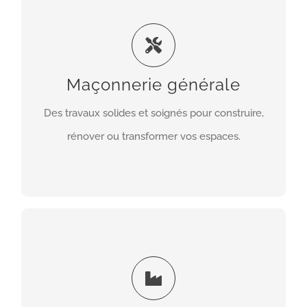
Maçonnerie générale
Nous réalisons tous vos travaux de maçonnerie :
murs, cloisons, dalles, escaliers, structures
porteuses et aménagements. Notre priorité est
Maçonnerie générale
de garantir des ouvrages durables, précis et
Des travaux solides et soignés pour construire,
conformes aux normes.
rénover ou transformer vos espaces.
EN SAVOIR PLUS
Gros œuvre & second œuvre
Du gros œuvre (fondations, murs, charpente) au
second œuvre (plâtrerie, menuiseries,