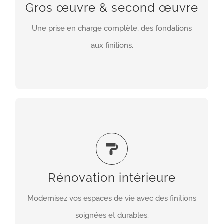
revêtements), nous assurons toutes les étapes de
Gros œuvre & second œuvre
votre chantier pour livrer un projet clé en main,
Une prise en charge complète, des fondations
conforme et esthétique.
aux finitions.
EN SAVOIR PLUS
Rénovation intérieure
Nous intervenons sur toutes vos pièces :
redistribution des espaces, cloisons, sols, murs,
plafonds et finitions décoratives. Notre objectif
Rénovation intérieure
est de créer des intérieurs confortables,
Modernisez vos espaces de vie avec des finitions
esthétiques et adaptés à vos besoins.
soignées et durables.