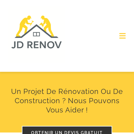
Skip
to
content
Togg
Navi
Accueil
À propos de nous
Un Projet De Rénovation Ou De
SERVICES
Construction ? Nous Pouvons
Vous Aider !
Obtenir un devis
OBTENIR UN DEVIS GRATUIT