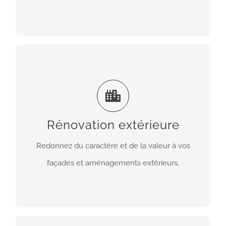
EN SAVOIR PLUS
Rénovation extérieure
Ravalement de façades, enduits, murets,
terrasses, escaliers ou abords : nous rénovons vos
Rénovation extérieure
extérieurs avec soin pour améliorer l’esthétique et
la durabilité de votre habitation.
Redonnez du caractère et de la valeur à vos
façades et aménagements extérieurs.
EN SAVOIR PLUS