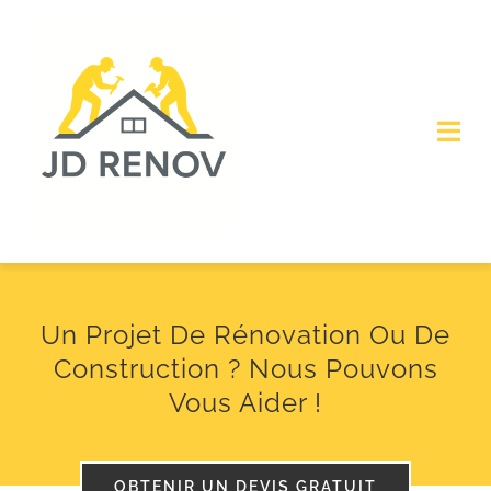
Skip
to
content
Togg
Navi
Accueil
À propos de nous
Un Projet De Rénovation Ou De
SERVICES
Construction ? Nous Pouvons
Vous Aider !
Obtenir un devis
OBTENIR UN DEVIS GRATUIT